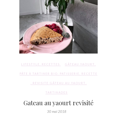
LIFESTYLE
,
RECETTES
GÂTEAU YAOURT
,
PÂTE À TARTINER BIO
,
PATISSERIE
,
RECETTE
,
REVISITE GÂTEAU AU YAOURT
,
TARTINADES
Gateau au yaourt revisité
30 mai 2018