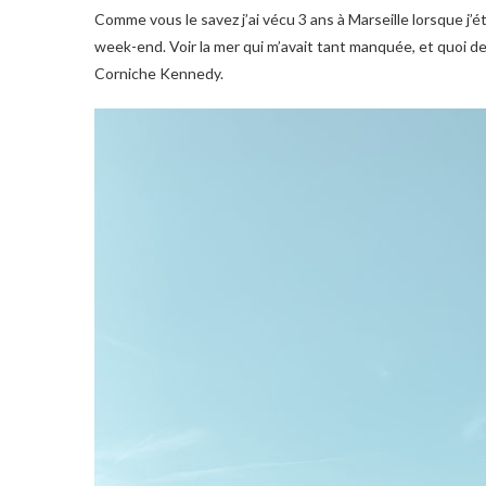
Comme vous le savez j’ai vécu 3 ans à Marseille lorsque j’étais étudiante, et en ce mois de Février j’ai eu envie d’y retourner pour un
week-end. Voir la mer qui m’avait tant manquée, et quoi de
Corniche Kennedy.