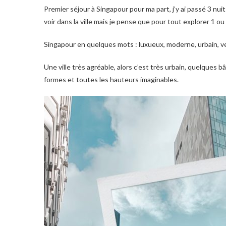
Premier séjour à Singapour pour ma part, j’y ai passé 3 nuits et 2 jours complets. Cela m’a permis de visiter les principales choses à
voir dans la ville mais je pense que pour tout explorer 1 o
Singapour en quelques mots : luxueux, moderne, urbain, ve
Une ville très agréable, alors c’est très urbain, quelques
formes et toutes les hauteurs imaginables.