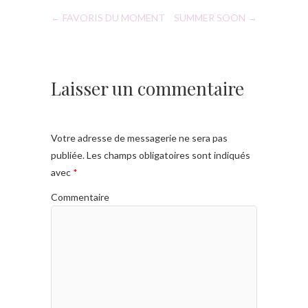
er
←
FAVORIS DU MOMENT
SUMMER SOON
→
Laisser un commentaire
Votre adresse de messagerie ne sera pas
publiée.
Les champs obligatoires sont indiqués
avec
*
Commentaire