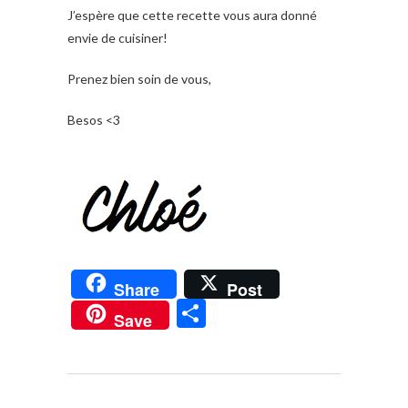
J’espère que cette recette vous aura donné
envie de cuisiner!
Prenez bien soin de vous,
Besos <3
Share
Post
P
Save
ar
ta
g