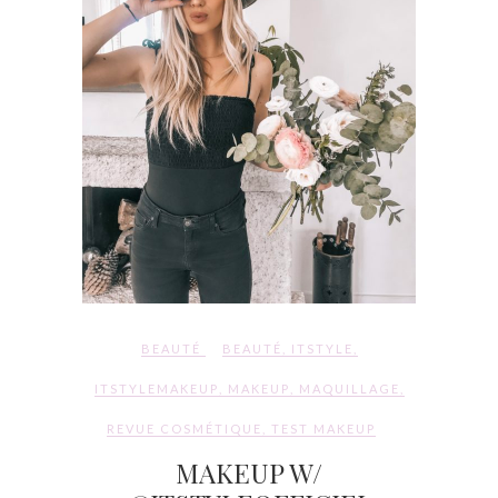
BEAUTÉ
BEAUTÉ
,
ITSTYLE
,
ITSTYLEMAKEUP
,
MAKEUP
,
MAQUILLAGE
,
REVUE COSMÉTIQUE
,
TEST MAKEUP
MAKEUP W/